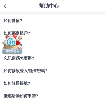
幫助中心
如何儲值?
如何綁定帳戶?
如何託售?
忘記密碼怎麼辦?
如何修改登入/託售密碼?
如何註冊帳號?
優惠活動如何申請?